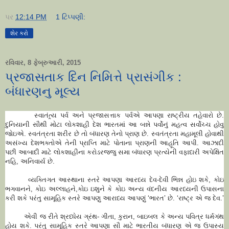
પર
12:14 PM
1 ટિપ્પણી:
શેર કરો
રવિવાર, 8 ફેબ્રુઆરી, 2015
પ્રજાસતાક દિન નિમિત્તે પ્રાસંગીક :
બંધારણનુ મૂલ્ય
સ્વાતંત્ર્ય પર્વ અને પ્રજાસત્તાક પર્વએ આપણા રાષ્ટ્રીય તહેવારો છે.
દુનિયાની સૌથી મોટા લોકશાહી દેશ ભારતમાં આ બન્ને પર્વોનું મહત્વ સર્વોચ્ચ હોવુ
જોઇએ. સ્વતંત્રતા શરીર છે તો બંધારણ તેનો પ્રાણ છે. સ્વતંત્રતા મહામૂલી હોવાથી
અસંખ્ય દેશભક્તોએ તેની પ્રાપ્તિ માટે પોતાના પ્રાણની આહૂતિ આપી. આઝાદી
પછી આબાદી માટે લોકશાહીના કરોડરજ્જુ સમા બંધારણ પ્રત્યેની વફાદારી અપેક્ષિત
નહિ, અનિવાર્ય છે.
વ્યક્તિગત આસ્થાના સ્તરે આપણા આરધ્ય દેવ-દેવી ભિન્ન હોઇ શકે, કોઇ
ભગવાનને, કોઇ અલ્લાહને,કોઇ ઇશુને કે કોઇ અન્ય વંદનીય આરધ્યની ઉપાસના
કરી શકે પરંતુ સામૂહિક સ્તરે આપણુ આરાધ્ય આપણું ‘ભારત’ છે. ‘રાષ્ટ્ર એ જ દેવ.’
એવી જ રીતે શ્રધ્ધેય ગ્રંથ- ગીતા, કુરાન, બાઇબલ કે અન્ય પવિત્ર ધર્મગંથ
હોય શકે. પરંતુ સામૂહિક સ્તરે આપણા સૌ માટે ભારતીય બંધારણ એ જ ઉપાસ્ય