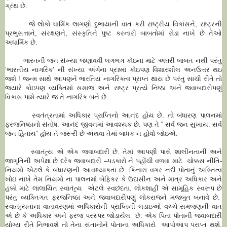
ગ્રંથ છે.
જે લોકો ધાર્મિક લાગણી દુભાયાની વાત કરી રાષ્ટ્રીય વિકાસને, રાષ્ટ્રની
પ્રભુસત્તાને, સંરક્ષણને, સંસ્કૃતિને પુષ્ટ કરનારી બાબતોમાં રોડા નાખે છે તેઓ
અધાર્મિક છે.
ભારતની જન સંખ્યા જણાવવી લગભગ કોઇના માટે અઘરી બાબત નથી પરંતુ
‘ભારતીય નાગરિક’ ની સંખ્યા અંગેના પ્રશ્નમાં કોઇપણ વિશારશીલ અનઉત્તર થઇ
જશે ! જન્મ સાથે આપણને ભારતિય નાગરિક્ત્વ પ્રાપ્ત થાય છે પરંતુ સાચી રીતે તો
જ્યારે કોઇપણ વ્યક્તિમાં સમાજ અને રાષ્ટ્ર પ્રત્યે નિષ્ઠા અને જવાબદારીપણું
વિકાસ પામે ત્યારે જ તે નાગરિક બને છે.
સ્વતંત્રતામાં અધિકાર પ્રાપ્તિનો આનંદ હોય છે. તો બંધારણ પાલનમાં
ફરજનિષ્ઠાનો સંતોષ. આનંદ જીવનમાં આવશ્યક છે. પણ તે “ સર્વ જન સુખાય. સર્વ
જન હિતાય” હોય તે જરૂરી છે અથવા તેમાં બાધક ન હોવો જોઇએ.
સ્વાતંત્ર્ય એ એક જવાબદારી છે. તેમાં આપણી પાસે શાલીનતાની અને
જાગૃતિની અપેક્ષા છે દરેક જવાબદારી –પડકારો ને પહોંચી વળવા માટે ચોક્કસ નીતિ-
નિયમો એટલે કે બંધારણની આવશ્યાકતા છે. કિનારા વગર નદી પોતાનું અસ્તિત્વ
ખોઇ નાખે તેમ નિયમો ના પાલનમાં બેફિકર કે ઉદાસીન અને માત્ર અધિકાર અને
હક્કો માટે લાલાયિત સ્વાતંત્ર્ય એટલે સ્વછંદતા. લોકશાહી એ સામૂહિક સ્વરૂપ છે
પરંતુ વ્યક્તિગત ફરજનિષ્ઠા અને જવાબદારીપણું લોકરાજને મજબુત બનાવે છે.
સ્વાતંત્ર્યતાના વાતાવરણમાં અધિકારોની પ્રાપ્તિની લડાઇઓ વચ્ચે સમજણની વાત
એ છે કે અધિકાર અને ફરજ પરસ્પર જોડાયેલ છે. એક પિતા પોતાની જવાબદારી
યોગ્ય રીતે નિભાવશે તો તેના સંતાનોને પોતાના અધિકારો આપોઆપ પ્રાપ્ત થશે.