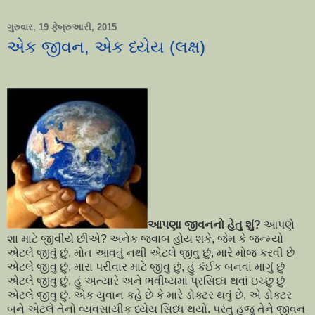
ગુરુવાર, 19 ફેબ્રુઆરી, 2015
એક જીવન, એક ધ્યેય (લક્ષ)
આપણા જીવનનો હેતુ શું
?
આપણે
શા માટે જીવીયે છીએ
?
અનેક જવાબ હોય શકે
,
જેમ કે જન્મ્યો
એટલે જીવું છું
,
મોત આવતું નથી એટલે જીવુ છું
,
મારે મોજ કરવી છે
એટલે જીવુ છું
,
મારા પરીવાર માટે જીવુ છું
,
હું કંઈક બનવાં માગું છું
એટલે જીવુ છું
,
હું અત્યારે અને ભવીષ્યમાં પ્રસિધ્ધ થવાં ઇચ્છુ છું
એટલે જીવુ છું. એક યુવાન કહે છે કે મારે ડોક્ટર થવું છે
,
એ ડોક્ટર
બને એટલે તેનો વ્યવસાયીક ધ્યેય સિધ્ધ થયો. પરંતુ હજુ તેને જીવન