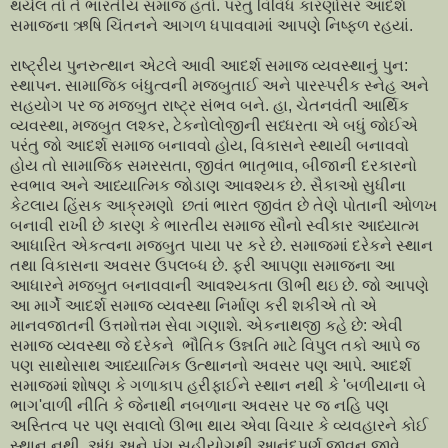
થયેલ તો તે ભારતીય સમાજ હતો. પરંતુ વિવિધ કારણોસર આદર્શ
સમાજના ઋષિ ચિંતનને આગળ ધપાવવામાં આપણે નિષ્ફળ રહયાં.
રાષ્ટ્રીય પુનરુત્થાન એટલે આવી આદર્શ સમાજ વ્યવસ્થાનું પુન:
સ્થાપન. સામાજિક બંધુત્વની મજબુતાઈ અને પારસ્પરીક સ્નેહ અને
સહયોગ પર જ મજબુત રાષ્ટ્ર સંભવ બને. હા, ચેતનવંતી આર્થિક
વ્યવસ્થા, મજબુત લશ્કર, ટેકનોલોજીની સધ્ધરતા એ બધું જોઈએ
પરંતુ જો આદર્શ સમાજ બનાવવો હોય, વિકાસને સ્થાયી બનાવવો
હોય તો સામાજિક સમરસતા, જીવંત ભાતૃભાવ, બીજાની દરકારનો
સ્વભાવ અને આધ્યાત્મિક જોડાણ આવશ્યક છે. સૈકાઓ સુધીના
કેટલાય હિંસક આક્રમણો છતાં ભારત જીવંત છે તેણે પોતાની ઓળખ
બનાવી રાખી છે કારણ કે ભારતીય સમાજ સૌનો સ્વીકાર આધ્યાત્મ
આધારિત એકત્વના મજબુત પાયા પર કરે છે. સમાજમાં દરેકને સ્થાન
તથા વિકાસના અવસર ઉપલબ્ધ છે. ફરી આપણા સમાજના આ
આધારને મજબુત બનાવવાની આવશ્યકતા ઊભી થઇ છે. જો આપણે
આ માર્ગે આદર્શ સમાજ વ્યવસ્થા નિર્માણ કરી શકીએ તો એ
માનવજાતની ઉત્તમોત્તમ સેવા ગણાશે. એકનાથજી કહે છે: એવી
સમાજ વ્યવસ્થા જે દરેકને ભૌતિક ઉન્નતિ માટે વિપુલ તકો આપે જ
પણ સાથોસાથ આધ્યાત્મિક ઉત્થાનનો અવસર પણ આપે. આદર્શ
સમાજમાં શોષણ કે ગળાકાપ હરીફાઈને સ્થાન નથી કે 'બળીયાના બે
ભાગ'વાળી નીતિ કે જેનાથી નબળાના અવસર પર જ નહિ પણ
અસ્તિત્વ પર પણ સવાલો ઊભા થાય એવા વિચાર કે વ્યવહારને કોઈ
સ્થાન નથી. અંધ અને પંગુ સહીયોગથી આનંદપૂર્ણ જીવન જીવે