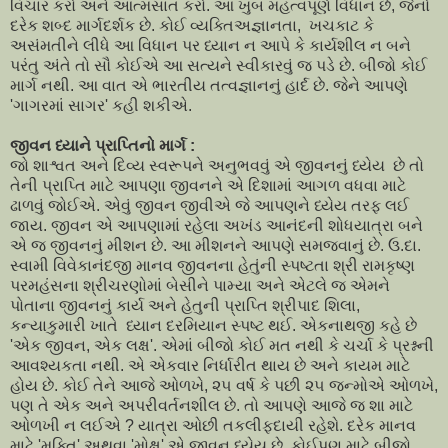
વિચાર કરો અને આત્મસાત કરો. આ ખુબ મહત્વપૂર્ણ વિધાન છે, જેનો
દરેક શબ્દ માર્ગદર્શક છે. કોઈ વ્યક્તિઅજ્ઞાનતા, ખચકાટ કે
અસંમતીને લીધે આ વિધાન પર ધ્યાન ન આપે કે કાર્યશીલ ન બને
પરંતુ અંતે તો સૌ કોઈએ આ સત્યને સ્વીકારવું જ પડે છે. બીજો કોઈ
માર્ગ નથી. આ વાત એ ભારતીય તત્વજ્ઞાનનું હાર્દ છે. જેને આપણે
'ગાગરમાં સાગર' કહી શકીએ.
જીવન ધ્યાને પ્રાપ્તિનો માર્ગ :
જો શાશ્વત અને દિવ્ય સ્વરૂપને અનુભવવું એ જીવનનું ધ્યેય છે તો
તેની પ્રાપ્તિ માટે આપણા જીવનને એ દિશામાં આગળ વધવા માટે
ઢાળવું જોઈએ. એવું જીવન જીવીએ જે આપણને ધ્યેય તરફ લઈ
જાય. જીવન એ આપણામાં રહેલા અખંડ આનંદની શોધયાત્રા બને
એ જ જીવનનું મીશન છે. આ મીશનને આપણે સમજવાનું છે. ઉ.દા.
સ્વામી વિવેકાનંદજી માનવ જીવનના હેતુંની સ્પષ્ટતા શ્રી રામકૃષ્ણ
પરમહંસના શ્રીચરણોમાં બેસીને પામ્યા અને એટલે જ એમને
પોતાના જીવનનું કાર્ય અને હેતુની પ્રાપ્તિ શ્રીપાદ શિલા,
કન્યાકુમારી ખાતે ધ્યાન દરમિયાન સ્પષ્ટ થઈ. એકનાથજી કહે છે
'એક જીવન, એક લક્ષ'. એમાં બીજો કોઈ મત નથી કે ચર્ચા કે પ્રશ્નની
આવશ્યકતા નથી. એ એકવાર નિર્ધારીત થાય છે અને કાયમ માટે
હોય છે. કોઈ તેને આજે ઓળખે, ૨૫ વર્ષ કે પછી ૨૫ જન્મોએ ઓળખે,
પણ તે એક અને અપરીવર્તનશીલ છે. તો આપણે આજે જ શા માટે
ઓળખી ન લઈએ ? યાત્રા ઓછી તકલીફદાયી રહેશે. દરેક માનવ
માટે 'મુક્તિ' અથવા 'મોક્ષ' એ જીવન ધ્યેય છે. કોઈપણ માટે બીજો