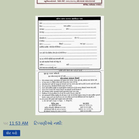
પર
11:53 AM
ટિપ્પણીઓ નથી:
શેર કરો