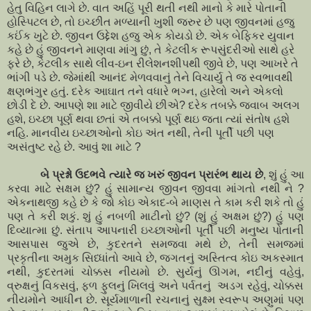
હેતુ વિહિન લાગે છે. વાત અહિં પૂરી થતી નથી માનો કે મારે પોતાની
હોસ્પિટલ છે
,
તો ઇચ્છીત મળ્યાની ખુશી જરુર છે પણ જીવનમાં હજુ
કઈંક ખુટે છે. જીવન ઉદ્દેશ હજુ એક કોયડો છે. એક બેફિકર યુવાન
કહે છે હું જીવનને માણવા માંગુ છું
,
તે કેટલીક રૂપસુંદરીઓ સાથે હરે
ફરે છે
,
કેટલીક સાથે લીવ-ઇન રીલેશનશીપથી જીવે છે
,
પણ આખરે તે
ભાંગી પડે છે. જેમાંથી આનંદ મેળવવાનું તેને વિચાર્યુ તે જ સ્વભાવથી
ક્ષણભંગુર હતું. દરેક આઘાત તને વધારે ભગ્ન
,
હારેલો અને એકલો
છોડી દે છે. આપણે શા માટે જીવીયે છીએ
?
દરેક તબક્કે જવાબ અલગ
હશે
,
ઇચ્છા પૂર્ણ થવા છતાં એ તબક્કો પૂર્ણ થઇ જતા ત્યાં સંતોષ હશે
નહિ. માનવીય ઇચ્છાઓનો કોઇ અંત નથી
,
તેની પૂર્તી પછી પણ
અસંતુષ્ટ રહે છે. આવું શા માટે
?
બે પ્રશ્નો ઉદભવે ત્યારે જ ખરું જીવન પ્રારંભ થાય છે
,
શું હું આ
કરવા માટે સક્ષમ છું
?
હું સામાન્ય જીવન જીવવા માંગતો નથી ને
?
એકનાથજી કહે છે કે જો કોઇ એકાદ-બે માણસ તે કામ કરી શકે તો હું
પણ તે કરી શકું. શું હું નબળી માટીનો છું
?
(શું હું અક્ષમ છું
?
) હું પણ
દિવ્યાત્મા છું. સંતાપ આપનારી ઇચ્છાઓની પૂર્તી પછી મનુષ્ય પોતાની
આસપાસ જુએ છે
,
કુદરતને સમજવા મથે છે
,
તેની સમજમાં
પ્રકૃતીના અમુક સિધ્ધાંતો આવે છે
,
જગતનું અસ્તિત્વ કોઇ અકસ્માત
નથી
,
કુદરતમાં ચોક્કસ નીયમો છે. સુર્યનું ઊગમ
,
નદીનું વહેવું
,
વ્રુક્ષનું વિકસવું
,
ફળ ફુલનું ખિલવું અને પર્વતનું અડગ રહેવું
,
ચોક્કસ
નીયમોને આધીન છે. સૂર્યમાળાની રચનાનું સુક્ષ્મ સ્વરૂપ અણુમાં પણ