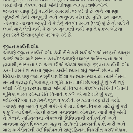
પસંદગીનો વિકલ્પ નથી. જેની ઘોષણા આપણા ઋષિઓએ
જગતકલ્યાણ હેતું પ્રાચીન સમયથી જ કરેલી છે અને આપણા
પૂર્વજોએ તેની અનૂભુતી અને અનુભવ કરેલ છે. બુધ્ધિમાન માનવ
એકવાર આ વાત જાણી લે કે તેનું ગંતવ્ય સ્થાન (લક્ષ) શું છે તો પછી તે
લાંબો માર્ગ લેતો નથી કે સમય ગુમાવતો નથી પણ તે શકય એટલા
ટુંકા રસ્તે ઉત્સાહપૂર્વક પ્રયાણ કરે છે.
જીવન કાર્યની શોધ
આપણે જીવન કાર્યની શોધ કેવી રીતે કરી શકીએ? એ તરફની યાત્રા
આજે જ શા માટે શરૂ ન કરવી? આપણે સમગ્ર અસ્તિત્વના અંગ
હોવાથી, ભારતના પણ અંગ છીએ એટલે આપણા જીવન કાર્યની શોધ
કરતી વખતે ભારતના જીવન કાર્યને ધ્યાને લેવું જરૂરી છે. સ્વામી
વિવેકાનંદ પણ જયારે શ્રીપાદ શિલા પર ધ્યાનસ્થ થયા ત્યારે તેમના
મનમાં પ્રશ્ન હતો, 'આ મહાન ભૂમિ પતન પામી છે. એવું હું શું કરી શકું
જેથી તેનો પુનરુધ્ધાર થાય. જેનાથી વિશ્વ માર્ગદર્શક તરીકેની પોતાની
ભૂમિકા ભારત યોગ્ય રીતે નિભાવી શકે? એ માટે મારે શું કરવું
જોઈએ? આ પ્રશ્ન તેમને જીવન કાર્યની સ્પષ્ટતા તરફ દોરી ગયો.
આપણે પણ જાતને પુછી શકીએ કે મારા દેશના વિકાસ માટે હું શું કરી
શકું ? આ દેશને એટલો સક્ષમ બનાવવામાં યોગદાન આપી શકું જેથી
તે વિશ્વને અસ્તિત્વના એકત્વનો, વિવિધતાની સ્વીકૃતીનો અને
માનવમાં રહેલ દિવ્યતાના મહાન સિધ્ધાંતો સમજાવી શકે, મારી અને
મારા કાર્યક્ષેત્રની કંઈ વિશેષતાને રાષ્ટ્રહિતમાં વિકસીત કરું? બેશક,