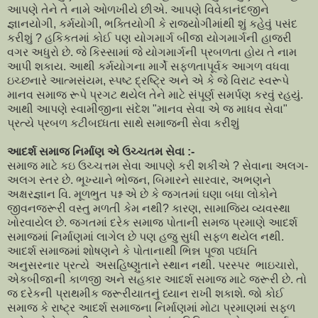
આપણે તેને તે નામે ઓળખીયે છીએ. આપણે વિવેકાનંદજીને
જ્ઞાનયોગી, કર્મયોગી, ભક્તિયોગી કે રાજયોગીમાંથી શું કહેવું પસંદ
કરીશું ? હકિકતમાં કોઈ પણ યોગમાર્ગ બીજા યોગમાર્ગની હાજરી
વગર અધુરો છે. જે કિસ્સામાં જે યોગમાર્ગની પ્રબળતા હોય તે નામ
આપી શકાય. આથી કર્મયોગના માર્ગે સફળતાપૂર્વક આગળ વધવા
ઇચ્છનારે આત્મસંયમ, સ્પષ્ટ દ્રષ્ટ્રિ અને એ કે જે વિરાટ સ્વરૂપે
માનવ સમાજ રૂપે પ્રગટ થયેલ તેને માટે સંપૂર્ણ સમર્પણ કરવું રહયું.
આથી આપણે સ્વામીજીના સંદેશ "માનવ સેવા એ જ માધવ સેવા"
પ્રત્યે પ્રબળ કટીબધ્ધતા સાથે સમાજની સેવા કરીશું
આદર્શ સમાજ નિર્માણ એ ઉચ્ચતમ સેવા :-
સમાજ માટે કઇ ઉચ્ચત્તમ સેવા આપણે કરી શકીએ ? સેવાના અલગ-
અલગ સ્તર છે. ભૂખ્યાને ભોજન, બિમારને સારવાર, અભણને
અક્ષરજ્ઞાન વિ. મૂળભુત પશ્ન એ છે કે જગતમાં ઘણા બધા લોકોને
જીવનજરૂરી વસ્તુ મળતી કેમ નથી? કારણ, સામાજિય વ્યવસ્થા
ખોરવાયેલ છે. જગતમાં દરેક સમાજ પોતાની સમજ પ્રમાણે આદર્શ
સમાજમાં નિર્માણમાં લાગેલ છે પણ હજુ સુધી સફળ થયેલ નથી.
આદર્શ સમાજમાં શોષણને કે પોતાનાથી ભિન્ન પૂજા પધ્ધતિ
અનુસરનાર પ્રત્યે અસહિષ્ણુતાને સ્થાન નથી. પરસ્પર ભાઇચારો,
એકબીજાની કાળજી અને સહકાર આદર્શ સમાજ માટે જરૂરી છે. તો
જ દરેકની પ્રાથમીક જરૂરીયાતનું ધ્યાન રાખી શકાશે. જો કોઈ
સમાજ કે રાષ્ટ્ર આદર્શ સમાજના નિર્માણમાં મોટા પ્રમાણમાં સફળ