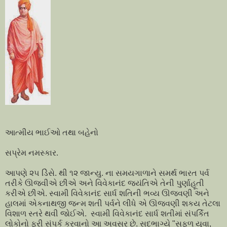
આત્મીય ભાઈઓ તથા બહેનો
સપ્રેમ નમસ્કાર.
આપણે ૨૫ ડિેસે. થી ૧૨ જાન્યુ. ના સમયગાળાને સમર્થ ભારત પર્વ
તરીકે ઊજવીએ છીએ અને વિવેકાનંદ જયંતિએ તેની પુર્ણાહૂતી
કરીએ છીએ. સ્વામી વિવેકાનંદ સાર્ધ શતિની ભવ્ય ઊજવણી અને
હાલમાં એકનાથજી જન્મ શતી પર્વને લીધે એ ઊજવણી શકય તેટલા
વિશાળ સ્તરે થવી જોઈએ. સ્વામી વિવેકાનંદ સાર્ધ શતીમાં સંપર્કિત
લોકોનો ફરી સંપર્ક કરવાનો આ અવસર છે. સદભાગ્યે "સફળ યુવા,