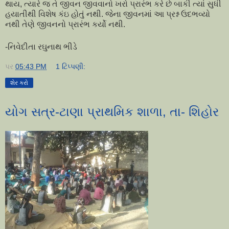
થાય
,
ત્યારે જ તે જીવન જીવવાનો ખરો પ્રારંભ કરે છે બાકી ત્યાં સુધી
હયાતીથી વિશેષ કંઇ હોતું નથી. જેના જીવનમાં આ પ્રશ્ન ઉદભવ્યો
નથી તેણે જીવનનો પ્રારંભ કર્યો નથી.
-નિવેદીતા રઘુનાથ ભીડે
પર
05:43 PM
1 ટિપ્પણી:
શેર કરો
યોગ સત્ર-ટાણા પ્રાથમિક શાળા, તા- શિહોર