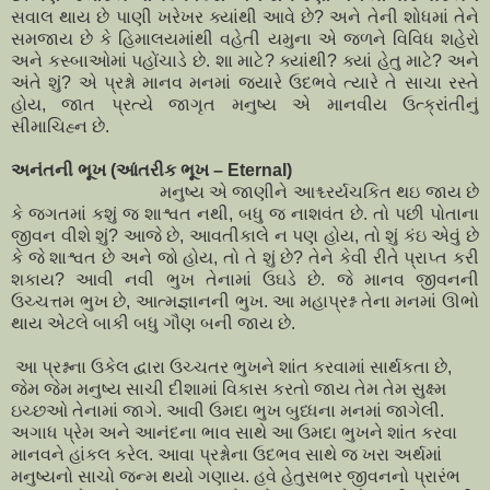
સવાલ થાય છે પાણી ખરેખર ક્યાંથી આવે છે
?
અને તેની શોધમાં તેને
સમજાય છે કે હિમાલયમાંથી વહેતી યમુના એ જળને વિવિધ શહેરો
અને કસ્બાઓમાં પહોંચાડે છે. શા માટે
?
ક્યાંથી
?
ક્યાં હેતુ માટે
?
અને
અંતે શું
?
એ પ્રશ્નો માનવ મનમાં જ્યારે ઉદભવે ત્યારે તે સાચા રસ્તે
હોય
,
જાત પ્રત્યે જાગૃત મનુષ્ય એ માનવીય ઉત્ક્રાંતીનું
સીમાચિહ્ન છે.
અનંતની ભૂખ (આંતરીક ભૂખ –
Eternal)
મનુષ્ય એ જાણીને આશ્ચ્રર્યચકિત થઇ જાય
છે
કે જગતમાં કશું જ શાશ્વત નથી
,
બધુ જ નાશવંત છે. તો પછી પોતાના
જીવન વીશે શું
?
આજે છે
,
આવતીકાલે ન પણ હોય
,
તો શું કંઇ એવું છે
કે જે શાશ્વત છે અને જો હોય
,
તો તે શું છે
?
તેને કેવી રીતે પ્રાપ્ત કરી
શકાય
?
આવી નવી ભુખ તેનામાં ઉઘડે છે. જે માનવ જીવનની
ઉચ્ચત્તમ ભુખ છે
,
આત્મજ્ઞાનની ભુખ. આ મહાપ્રશ્ન તેના મનમાં ઊભો
થાય એટલે બાકી બધુ ગૌણ બની જાય છે.
આ પ્રશ્નના ઉકેલ દ્વારા ઉચ્ચતર ભુખને શાંત કરવામાં સાર્થકતા છે
,
જેમ જેમ મનુષ્ય સાચી દીશામાં વિકાસ કરતો જાય તેમ તેમ સુક્ષ્મ
ઇચ્છઓ તેનામાં જાગે. આવી ઉમદા ભુખ બુધ્ધના મનમાં જાગેલી.
અગાધ પ્રેમ અને આનંદના ભાવ સાથે આ ઉમદા ભુખને શાંત કરવા
માનવને હાંકલ કરેલ. આવા પ્રશ્નોના ઉદભવ સાથે જ ખરા અર્થમાં
મનુષ્યનો સાચો જન્મ થયો ગણાય. હવે હેતુસભર જીવનનો પ્રારંભ