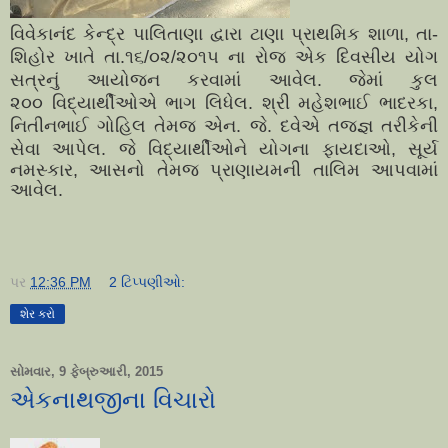
વિવેકાનંદ કેન્દ્ર પાલિતાણા દ્વારા ટાણા પ્રાથમિક શાળા, તા-
શિહોર ખાતે તા.૧૬/૦૨/૨૦૧૫ ના રોજ એક દિવસીય યોગ
સત્રનું આયોજન કરવામાં આવેલ. જેમાં કુલ
૨૦૦
વિદ્યાર્થીઓએ ભાગ લિધેલ. શ્રી મહેશભાઈ ભાદરકા,
નિતીનભાઈ ગોહિલ તેમજ એન. જે. દવેએ તજજ્ઞ તરીકેની
સેવા આપેલ. જે
વિદ્યાર્થીઓને યોગના ફાયદાઓ, સૂર્ય
નમસ્કાર, આસનો તેમજ પ્રાણાયમની તાલિમ આપવામાં
આવેલ.
પર
12:36 PM
2 ટિપ્પણીઓ:
શેર કરો
સોમવાર, 9 ફેબ્રુઆરી, 2015
એકનાથજીના વિચારો