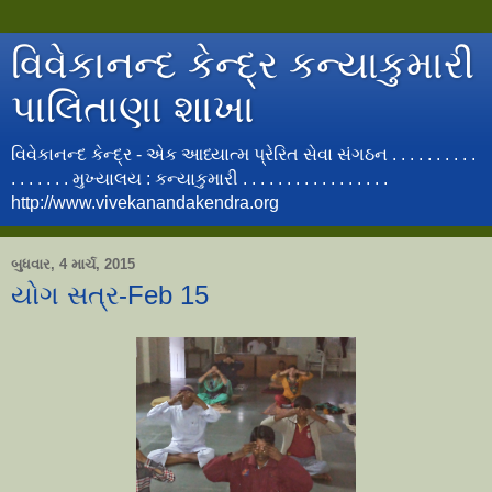
વિવેકાનન્દ કેન્દ્ર કન્યાકુમારી
પાલિતાણા શાખા
વિવેકાનન્દ કેન્દ્ર - એક આધ્યાત્મ પ્રેરિત સેવા સંગઠન . . . . . . . . . .
. . . . . . . મુખ્યાલય : કન્યાકુમારી . . . . . . . . . . . . . . . . .
http://www.vivekanandakendra.org
બુધવાર, 4 માર્ચ, 2015
યોગ સત્ર-Feb 15