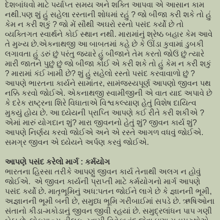
દેશબાંધવો માટે પર્યાપ્ત સમય અને શક્તિ આપવા એ આસાન કામ
નથી.પણ શું હું સહેલા રસ્તાની શોધમાં રહું ? જો બીજા કરી શકે તો હું
કેમ ન કરી શકું ? જો મેં સૌથી અઘરો રસ્તો પસંદ કર્યો છે તો
વ્યક્તિગત સ્વાર્થને કોઈ સ્થાન નથી. મારામાંનું શ્રેષ્ઠ બહાર કેમ આવે
તે મુખ્ય છે.એકનાથજી આ બાબતમાં કહે છે કે ઊંડા કુવામાં ડુબકી
લગાવતા હું ડરું છું પરંતુ જયારે હું બીજાને તેમ કરતો જોઉં છું ત્યારે
મારી જાતને પુછું છું જો બીજા કોઈ એ કરી શકે તો હું કેમ ન કરી શકું
? મારામાં કંઈ ખામી છે? શું હું સહેલો રસ્તો પસંદ કરવાવાળો છું ?
આપણે ભારતના કાર્યને સામાંતર, સામંજસ્યપૂર્ણ આપણો જીવન પથ
નક્કિ કરવો જોઈએ. એકનાથજી સ્વામીજીની એ વાત યાદ અપાવે છે
કે દરેક રાષ્ટ્રના શિરે વિધાતાએ વિશ્વકલ્યાણ હેતું વિશેષ દાયિત્વ
મુકયું હોય છે. આ ધ્યેયની પ્રાપ્તિ આપણે કઈ રીતે કરી શકીએ ?
એમાં મારું યોગદાન શું? મારા જીવનનો હેતું શું? જીવન કાર્ય શું?
આપણે નિર્ણય કરવો જોઈએ અને એ રસ્તે આગળ વધવું જોઈએ.
સમગ્ર જીવન એ ધ્યેયને અર્પણ કરવું જોઈએ.
આપણે પસંદ કરેલો માર્ગ : કર્મયોગ
ભારતના હિસ્સા તરીકે આપણું જીવન કાર્ય તેનાથી અલગ ન હોવું
જોઈએ. એ જીવન કાર્યની પ્રાપ્તી માટે કર્મયોગનો માર્ગ આપણે
પસંદ કર્યો છે. માતૃભૂમિનું અધ:પતન જોઈને લાગે છે કે જ્ઞાનની ભૂમી,
અજ્ઞાનની ભૂમી બની છે, સમુધ્ધ ભૂમિ ગરીબાઈમાં સપડે છે. ઋષિઓના
સંતાનો કીડા-મકોડાનું જીવન જીવી રહયાં છે. સમુદ્રલાંધન પાપ ગણી