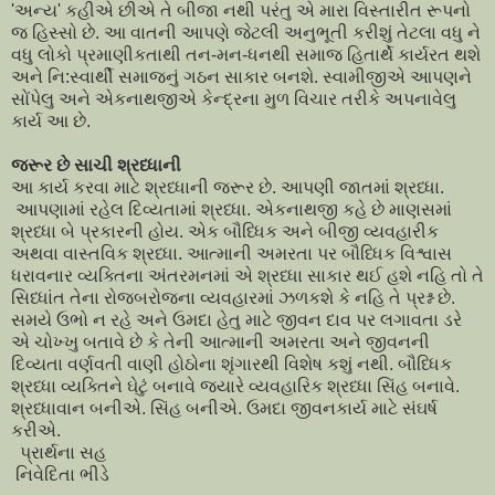
'અન્ય' કહીએ છીએ તે બીજા નથી પરંતુ એ મારા વિસ્તારીત રૂપનો
જ હિસ્સો છે. આ વાતની આપણે જેટલી અનુભૂતી કરીશું તેટલા વધુ ને
વધુ લોકો પ્રમાણીકતાથી તન-મન-ધનથી સમાજ હિતાર્થે કાર્યરત થશે
અને નિ:સ્વાર્થી સમાજનું ગઠન સાકાર બનશે. સ્વામીજીએ આપણને
સોંપેલુ અને એકનાથજીએ કેન્દ્રના મુળ વિચાર તરીકે અપનાવેલુ
કાર્ય આ છે.
જરૂર છે સાચી શ્રધ્ધાની
આ કાર્ય કરવા માટે શ્રધ્ધાની જરૂર છે. આપણી જાતમાં શ્રધ્ધા.
આપણામાં રહેલ દિવ્યતામાં શ્રધ્ધા. એકનાથજી કહે છે માણસમાં
શ્રધ્ધા બે પ્રકારની હોય. એક બૌધ્ધિક અને બીજી વ્યવહારીક
અથવા વાસ્તવિક શ્રધ્ધા. આત્માની અમરતા પર બૌધ્ધિક વિશ્વાસ
ધરાવનાર વ્યક્તિના અંતરમનમાં એ શ્રધ્ધા સાકાર થઈ હશે નહિ તો તે
સિધ્ધાંત તેના રોજબરોજના વ્યવહારમાં ઝળકશે કે નહિ તે પ્રશ્ન છે.
સમયે ઉભો ન રહે અને ઉમદા હેતુ માટે જીવન દાવ પર લગાવતા ડરે
એ ચોખ્ખુ બતાવે છે કે તેની આત્માની અમરતા અને જીવનની
દિવ્યતા વર્ણવતી વાણી હોઠોના શૃંગારથી વિશેષ કશું નથી. બૌધ્ધિક
શ્રધ્ધા વ્યક્તિને ઘેટું બનાવે જયારે વ્યવહારિક શ્રધ્ધા સિંહ બનાવે.
શ્રધ્ધાવાન બનીએ. સિંહ બનીએ. ઉમદા જીવનકાર્ય માટે સંઘર્ષ
કરીએ.
પ્રાર્થના સહ
નિવેદિતા ભીડે