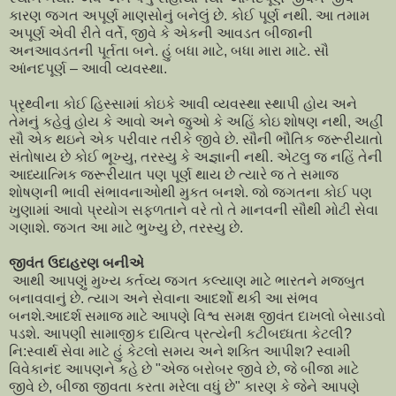
કારણ જગત અપૂર્ણ માણસોનું બનેલું છે. કોઈ પૂર્ણ નથી. આ તમામ
અપૂર્ણ એવી રીતે વર્તે, જીવે કે એકની આવડત બીજાની
અનઆવડતની પૂર્તતા બને. હું બધા માટે, બધા મારા માટે. સૌ
આંનદપૂર્ણ – આવી વ્યવસ્થા.
પ્રૃથ્વીના કોઈ હિસ્સામાં કોઇકે આવી વ્યવસ્થા સ્થાપી હોય અને
તેમનું કહેવું હોય કે આવો અને જુઓ કે અહિં કોઇ શોષણ નથી, અહીં
સૌ એક થઇને એક પરીવાર તરીકે જીવે છે. સૌની ભૌતિક જરૂરીયાતો
સંતોષાય છે કોઈ ભૂખ્યુ, તરસ્યુ કે અજ્ઞાની નથી. એટલુ જ નહિં તેની
આધ્યાત્મિક જરૂરીયાત પણ પૂર્ણ થાય છે ત્યારે જ તે સમાજ
શોષણની ભાવી સંભાવનાઓથી મુકત બનશે. જો જગતના કોઈ પણ
ખુણામાં આવો પ્રયોગ સફળતાને વરે તો તે માનવની સૌથી મોટી સેવા
ગણાશે. જગત આ માટે ભુખ્યુ છે, તરસ્યુ છે.
જીવંત ઉદાહરણ બનીએ
આથી આપણું મુખ્ય કર્તવ્ય જગત કલ્યાણ માટે ભારતને મજબુત
બનાવવાનું છે. ત્યાગ અને સેવાના આદર્શો થકી આ સંભવ
બનશે.આદર્શ સમાજ માટે આપણે વિશ્વ સમક્ષ જીવંત દાખલો બેસાડવો
પડશે. આપણી સામાજીક દાયિત્વ પ્રત્યેની કટીબધ્ધતા કેટલી?
નિ:સ્વાર્થ સેવા માટે હું કેટલો સમય અને શક્તિ આપીશ? સ્વામી
વિવેકાનંદ આપણને કહે છે "એજ બરોબર જીવે છે, જે બીજા માટે
જીવે છે, બીજા જીવતા કરતા મરેલા વધું છે" કારણ કે જેને આપણે