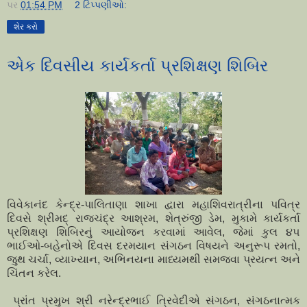
પર
01:54 PM
2 ટિપ્પણીઓ:
શેર કરો
એક દિવસીય કાર્યકર્તા પ્રશિક્ષણ શિબિર
વિવેકાનંદ કેન્દ્ર-પાલિતાણા શાખા દ્વારા મહાશિવરાત્રીના પવિત્ર
દિવસે શ્રીમદ્ રાજચંદ્ર આશ્રમ, શેત્રુંજી ડેમ, મુકામે કાર્યકર્તા
પ્રશિક્ષણ શિબિરનું આયોજન કરવામાં આવેલ, જેમાં કુલ ૪૫
ભાઈઓ-બહેનોએ દિવસ દરમયાન સંગઠન વિષયને અનુરૂપ રમતો,
જુથ ચર્ચા, વ્યાખ્યાન, અભિનયના માધ્યમથી સમજવા પ્રયત્ન અને
ચિંતન કરેલ.
પ્રાંત પ્રમુખ શ્રી નરેન્દ્રભાઈ ત્રિવેદીએ સંગઠન, સંગઠનાત્મક