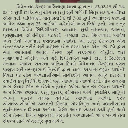
વિવેકાનંદ કેન્દ્ર પાલિતાણા શાખા દ્વારા તા. 23-02-15 થી 28-
02-15 સુધી છ દિવસનું યોગ સત્રનું શ્રી ભગિની મિત્ર મંડળ, સર્વોદય
સોસાયટી, પાલિતાણા ખાતે સવારે 6 થી 7-30 સુધી આયોજન કરવામાં
આવેલ જેમાં કુલ 25 ભાઈઓ બહેનોએ ભાગ લિધો હતો. આ સત્ર
દરમ્યાન વિવિધ શિથિલીકરણ વ્યાયામ, સુર્ય નમસ્કાર, આસન,
પ્રાણાયામ, યોગનિંદ્રા, ષટકર્મો તજજ્ઞો દ્વારા શિખવવામાં આવેલ
અને તેનો અભ્યાસ કરાવવામાં આવેલ. આ સત્ર દરમ્યાન યોગ
ઈન્સ્ટ્રક્ટર તરીકે શ્રી મહેશભાઈ ભાદરકા અને એન. જે. દવે દ્વારા
સેવા આપવામાં આવેલ તેમજ શ્રી રાકેશભાઈ ગોહીલ, શ્રી
ખુશાલભાઈ ગોહીલ અને શ્રી દિપીકાબેન જોષી દ્વારા ડેમોંસ્ટ્રેશન
કરવામાં આવેલ. સત્રના અંતિમ દિવસે વિવેકાનંદ કેન્દ્રના પ્રાંત
પ્રમુખ શ્રી નરેન્દ્રભાઈ ત્રિવેદી દ્વારા 'યોગ- એકાત્મ જીવન પધ્ધતી'
વિષય પર યોગ અભ્યાસીઓને માર્ગદર્શન આપેલ. સત્ર દરમ્યાન
સ્વાઈન ફ્લૂ વિરોધી ઊકાળો પણ આપવામાં આવ્યો હતો. યોગ સત્રમાં
ભાગ લેનાર દરેક ભાઈઓ બહેનોને 'યોગ- એકાત્મ જીવન પધ્ધતી'
અંગે વિશેષ છણાવટ કરતું પુસ્તક, યોગાસન અંગે પ્રાથમિક માહિતી
આપતુ પુસ્તક તેમજ નેતીપોટ આપવામાં આવેલ. દરેક
યોગાભ્યાસીઓએ જલનેતી ક્રિયા, યોગનિંદ્રા અને પધ્ધતીસરના
સૂર્યનમસ્કાર શિખ્યા અંગેનો વિશેષ આનંદ વ્યકત કર્યો હતો અને
યોગ તેમના દૈનિક જીવનમાં નિયમીત અભ્યાસનો ભાગ બનશે તેવા
સંકલ્પ સાથે યોગસત્ર પુર્ણ થયેલ.