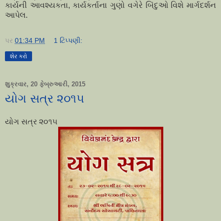
કાર્યની આવશ્યકતા, કાર્યકર્તાના ગુણો વગેરે બિંદુઓ વિશે માર્ગદર્શન
આપેલ.
પર
01:34 PM
1 ટિપ્પણી:
શેર કરો
શુક્રવાર, 20 ફેબ્રુઆરી, 2015
યોગ સત્ર ૨૦૧૫
યોગ સત્ર ૨૦૧૫