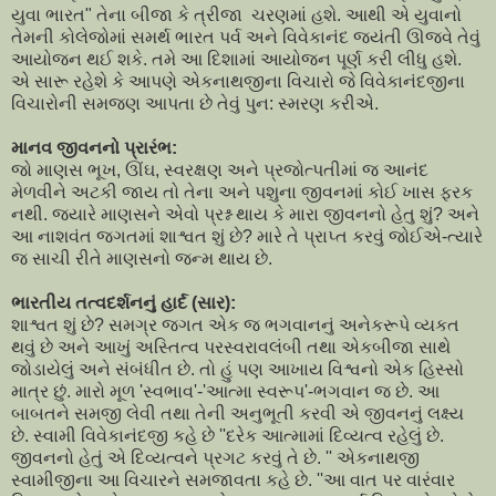
યુવા ભારત" તેના બીજા કે ત્રીજા ચરણમાં હશે. આથી એ યુવાનો
તેમની કોલેજોમાં સમર્થ ભારત પર્વ અને વિવેકાનંદ જયંતી ઊજવે તેવું
આયોજન થઈ શકે. તમે આ દિશામાં આયોજન પૂર્ણ કરી લીધુ હશે.
એ સારૂ રહેશે કે આપણે એકનાથજીના વિચારો જે વિવેકાનંદજીના
વિચારોની સમજણ આપતા છે તેવું પુન: સ્મરણ કરીએ.
માનવ જીવનનો પ્રારંભ:
જો માણસ ભૂખ, ઊંઘ, સ્વરક્ષણ અને પ્રજોત્પતીમાં જ આનંદ
મેળવીને અટકી જાય તો તેના અને પશુના જીવનમાં કોઈ ખાસ ફરક
નથી. જયારે માણસને એવો પ્રશ્ન થાય કે મારા જીવનનો હેતુ શું? અને
આ નાશવંત જગતમાં શાશ્વત શું છે? મારે તે પ્રાપ્ત કરવું જોઈએ-ત્યારે
જ સાચી રીતે માણસનો જન્મ થાય છે.
ભારતીય તત્વદર્શનનું હાર્દ (સાર):
શાશ્વત શું છે? સમગ્ર જગત એક જ ભગવાનનું અનેકરૂપે વ્યકત
થવું છે અને આખું અસ્તિત્વ પરસ્વરાવલંબી તથા એકબીજા સાથે
જોડાયેલું અને સંબંધીત છે. તો હું પણ આખાય વિશ્વનો એક હિસ્સો
માત્ર છું. મારો મૂળ 'સ્વભાવ'-'આત્મા સ્વરૂપ'-ભગવાન જ છે. આ
બાબતને સમજી લેવી તથા તેની અનુભૂતી કરવી એ જીવનનું લક્ષ્ય
છે. સ્વામી વિવેકાનંદજી કહે છે ''દરેક આત્મામાં દિવ્યત્વ રહેલું છે.
જીવનનો હેતું એ દિવ્યત્વને પ્રગટ કરવું તે છે. '' એકનાથજી
સ્વામીજીના આ વિચારને સમજાવતા કહે છે. ''આ વાત પર વારંવાર