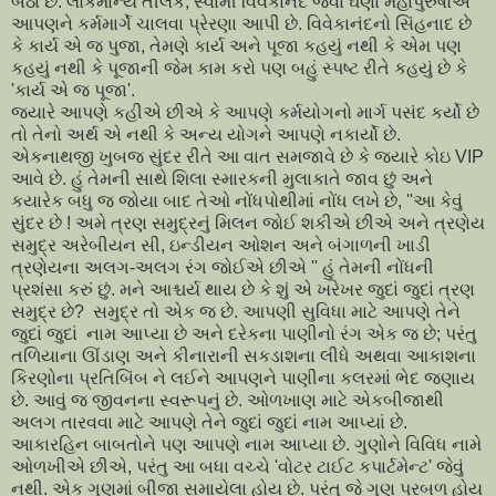
બેઠા છે. લોકમાન્ય તીલક, સ્વામી વિવેકાનંદ જેવા ઘણા મહાપુરુષોએ
આપણને કર્મમાર્ગે ચાલવા પ્રેરણા આપી છે. વિવેકાનંદનો સિંહનાદ છે
કે કાર્ય એ જ પુજા, તેમણે કાર્ય અને પૂજા કહયું નથી કે એમ પણ
કહયું નથી કે પૂજાની જેમ કામ કરો પણ બહું સ્પષ્ટ રીતે કહયું છે કે
'કાર્ય એ જ પૂજા'.
જયારે આપણે કહીએ છીએ કે આપણે કર્મયોગનો માર્ગ પસંદ કર્યો છે
તો તેનો અર્થ એ નથી કે અન્ય યોગને આપણે નકાર્યો છે.
એકનાથજી ખુબજ સુંદર રીતે આ વાત સમજાવે છે કે જયારે કોઇ VIP
આવે છે. હું તેમની સાથે શિલા સ્મારકની મુલાકાતે જાવ છું અને
કયારેક બધુ જ જોયા બાદ તેઓ નોંધપોથીમાં નોંધ લખે છે, ''આ કેવું
સુંદર છે ! અમે ત્રણ સમુદ્રનું મિલન જોઈ શકીએ છીએ અને ત્રણેય
સમુદ્ર અરેબીયન સી, ઇન્ડીયન ઓશન અને બંગાળની ખાડી
ત્રણેયના અલગ-અલગ રંગ જોઈએ છીએ '' હું તેમની નોંધની
પ્રશંસા કરું છું. મને આશ્ચર્ય થાય છે કે શું એ ખરેખર જુદાં જુદાં ત્રણ
સમુદ્ર છે? સમુદ્ર તો એક જ છે. આપણી સુવિધા માટે આપણે તેને
જુદાં જુદાં નામ આપ્યા છે અને દરેકના પાણીનો રંગ એક જ છે; પરંતુ
તળિયાના ઊંડાણ અને કીનારાની સકડાશના લીધે અથવા આકાશના
કિરણોના પ્રતિબિંબ ને લઈને આપણને પાણીના કલરમાં ભેદ જણાય
છે. આવું જ જીવનના સ્વરૂપનું છે. ઓળખાણ માટે એકબીજાથી
અલગ તારવવા માટે આપણે તેને જુદાં જુદાં નામ આપ્યાં છે.
આકારહિન બાબતોને પણ આપણે નામ આપ્યા છે. ગુણોને વિવિધ નામે
ઓળખીએ છીએ, પરંતુ આ બધા વચ્ચે 'વોટર ટાઈટ કપાર્ટમેન્ટ' જેવું
નથી. એક ગુણમાં બીજા સમાયેલા હોય છે. પરંતુ જે ગુણ પ્રબળ હોય