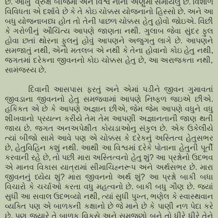
છે. આખું વ્રુક્ષ બીજમાં અને વિશ્વ નાના અણુમાં સમાયેલું છે. વિશાળ
વિવિધતા એ દર્શાવે છે કે તે કોઇ ચોક્કસ યોજનાનો હિસ્સો છે. અને આ
બધુ યોજનાબધ્ધ હોત તો તેની પાછળ ચોક્કસ હેતુ હોવો જોઇએ. વિંછી
કે ગરોળીનું ઔચિંત્ય આપણે જાણતા નથી. ગુલાબ જેવા સુંદર ફુલ
હોવા છતાં થોરના ફુલનું હોવું આપણને અજુગતુ લાગે છે. આપણને
સમજાતું નથી
,
એનો મતલબ એ નથી કે તેના હોવાનો કોઇ હેતુ નથી
,
જગતમાં દરેકના જીવનનો કોઇ ચોક્કસ હેતુ છે
,
આ અરાજકતા નથી
,
સામંજસ્ય છે.
દિવાની આસપાસ ફરતું અને એમાં પડીને જીવન ગુમાવતાં
જીવડાના જીવનનો હેતુ સમજવામાં આપણે નિષ્ફળ જઇએ છીએ.
હકિકત એ છે કે આપણે અજ્ઞાન છીએ
,
જેમ જેમ આપણે વધુને વધુ
શીખવાનો પ્રયત્ન કરીયે તેમ તેમ આપણી અજ્ઞાનતાની જાણ થતી
જાય છે. જગત અનઅપેક્ષીત કોયડાઓનુ સંકુલ છે. એક ઉકેલીયે
ત્યાં બીજો સામે આવે પણ એ ચોક્કસ કે દરેકનું અસ્તિત્વ હેતુસભર
છે
,
હેતુવિહિન કશું નથી. આથી આ વિશ્વમાં દરેકે પોતાના હેતુની પૂર્તી
કરવાની રહે છે
,
તો પછી મારા અસ્તિત્વનો હેતુ શું
?
આ પ્રશ્નોનો ઉદભવ
એ માનવ વિકાસ યાત્રામાં સીમાચિહ્નરૂપ અને અર્થસભર છે. મારા
જીવનનું ધ્યેય શું
?
મારા જીવનનો અર્થ શું
?
આ પ્રશ્નો બાકી બધા
વિચારો કે ચર્ચાઓ કરતા વધુ મહત્વનો છે. બાકી બધુ ગૌણ છે. જ્યાં
સુધી આ સવાલ ઉદભવ્યો નથી
,
ત્યાં સુધી પુખ્ત
,
ભણેલ કે સ્વાસ્થવાન
વ્યક્તિ પણ એ બાળકની કક્ષાનો છે જે માને છે કે પાણી નળ પેદા કરે
છે. પણ જ્યારે તે બાળક વિકસે અને સમજણો બને તો ધીરે ધીરે તેને