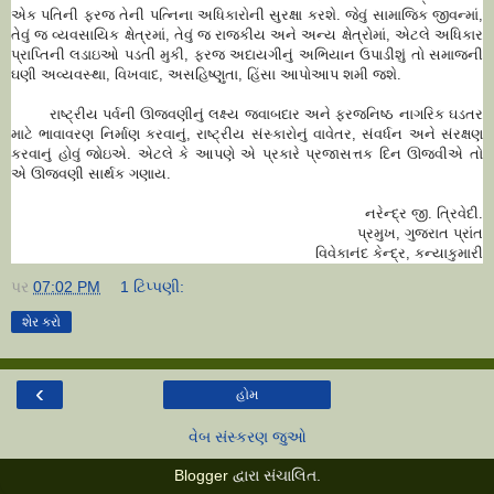
એક પતિની ફરજ તેની પત્નિના અધિકારોની સુરક્ષા કરશે. જેવું સામાજિક જીવન્માં,
તેવું જ વ્યવસાયિક ક્ષેત્રમાં, તેવું જ રાજકીય અને અન્ય ક્ષેત્રોમાં, એટલે અધિકાર
પ્રાપ્તિની લડાઇઓ પડતી મુકી, ફરજ અદાયગીનું અભિયાન ઉપાડીશું તો સમાજની
ઘણી અવ્યવસ્થા, વિખવાદ, અસહિષ્ણુતા, હિંસા આપોઆપ શમી જશે.
રાષ્ટ્રીય પર્વની ઊજવણીનું લક્ષ્ય જવાબદાર અને ફરજનિષ્ઠ નાગરિક ઘડતર
માટે ભાવાવરણ નિર્માણ કરવાનું, રાષ્ટ્રીય સંસ્કારોનું વાવેતર, સંવર્ધન અને સંરક્ષણ
કરવાનું હોવું જોઇએ. એટલે કે આપણે એ પ્રકારે પ્રજાસત્તક દિન ઊજવીએ તો
એ ઊજવણી સાર્થક ગણાય.
નરેન્દ્ર જી. ત્રિવેદી.
પ્રમુખ, ગુજરાત પ્રાંત
વિવેકાનંદ કેન્દ્ર, કન્યાકુમારી
પર
07:02 PM
1 ટિપ્પણી:
શેર કરો
‹
હોમ
વેબ સંસ્કરણ જુઓ
Blogger
દ્વારા સંચાલિત.